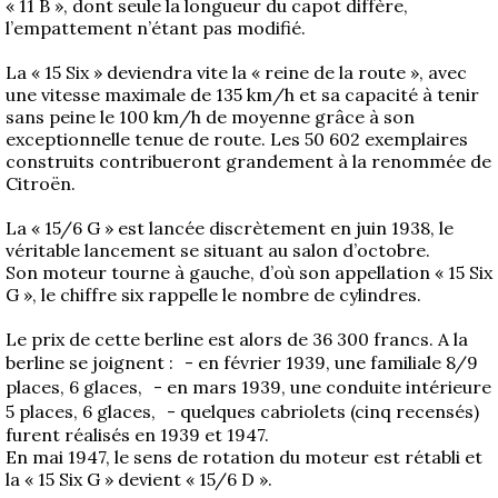
« 11 B », dont seule la longueur du capot diffère,
La Revue
l’empattement n’étant pas modifié.
Notre local
La « 15 Six » deviendra vite la « reine de la route », avec
Les salons
une vitesse maximale de 135 km/h et sa capacité à tenir
La Boutique
sans peine le 100 km/h de moyenne grâce à son
exceptionnelle tenue de route. Les 50 602 exemplaires
La traction
construits contribueront grandement à la renommée de
Les pièces
Citroën.
La Traction des
membres
L’assurance
La « 15/6 G » est lancée discrètement en juin 1938, le
véritable lancement se situant au salon d’octobre.
Bibliographie
Son moteur tourne à gauche, d’où son appellation « 15 Six
Liens
G », le chiffre six rappelle le nombre de cylindres.
Présentation 7
Le prix de cette berline est alors de 36 300 francs. A la
berline se joignent : - en février 1939, une familiale 8/9
Présentation 11
places, 6 glaces, - en mars 1939, une conduite intérieure
5 places, 6 glaces, - quelques cabriolets (cinq recensés)
Présentation 15 six
furent réalisés en 1939 et 1947.
En mai 1947, le sens de rotation du moteur est rétabli et
la « 15 Six G » devient « 15/6 D ».
Evolution 7 et 11 -