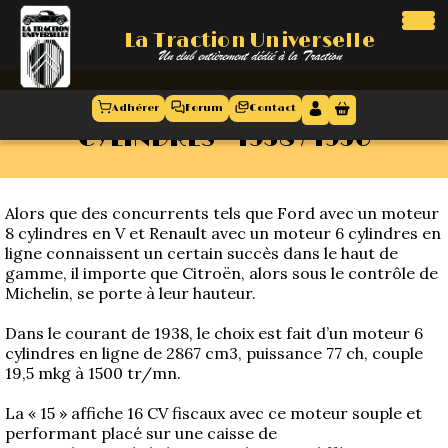
La Traction Universelle
La Traction Universelle
Un club entièrement dédié à la Traction
Un club entièrement dédié à la Traction
LA TRACTION – LA 15 SIX
Adhérer
Forum
Contact
CYLINDRES – 1938 / 1956
Accueil
Antennes
régionales
Alors que des concurrents tels que Ford avec un moteur
8 cylindres en V et Renault avec un moteur 6 cylindres en
ligne connaissent un certain succès dans le haut de
Le club
gamme, il importe que Citroën, alors sous le contrôle de
Michelin, se porte à leur hauteur.
Présentation
Agenda
Dans le courant de 1938, le choix est fait d’un moteur 6
Nos 50 ans
cylindres en ligne de 2867 cm3, puissance 77 ch, couple
19,5 mkg à 1500 tr/mn.
Evènements
Le comité
La « 15 » affiche 16 CV fiscaux avec ce moteur souple et
performant placé sur une caisse de
Le conseil