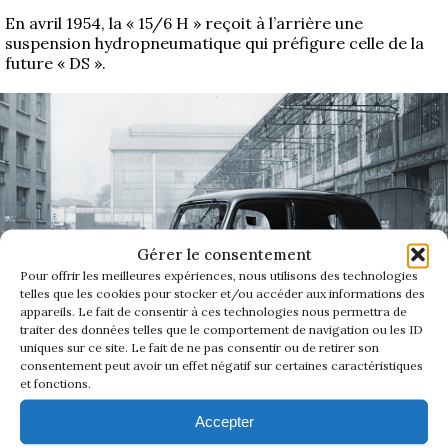
1934/1941
En avril 1954, la «
15/6 H
» reçoit à l’arrière une
suspension hydropneumatique qui préfigure celle de la
future « DS ».
Evolution 11 –
1945/1952
Evolution 11 –
1952/1957
La 15/6 G –
1938/1947
Gérer le consentement
La 15/6 D –
Pour offrir les meilleures expériences, nous utilisons des technologies
telles que les cookies pour stocker et/ou accéder aux informations des
1947/1955
appareils. Le fait de consentir à ces technologies nous permettra de
traiter des données telles que le comportement de navigation ou les ID
15 Six 1947 - Archives Citroën
La 15/6 H –
uniques sur ce site. Le fait de ne pas consentir ou de retirer son
consentement peut avoir un effet négatif sur certaines caractéristiques
1954/1956
et fonctions.
Accepter