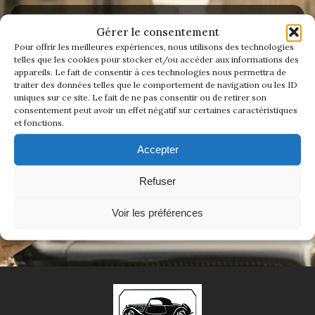
1934/1941
Gérer le consentement
ADHÉREZ DÈS MAINTENANT
Evolution 11 –
Pour offrir les meilleures expériences, nous utilisons des technologies
1945/1952
telles que les cookies pour stocker et/ou accéder aux informations des
appareils. Le fait de consentir à ces technologies nous permettra de
Rejoindre La Traction Universelle, c'est bien plus
traiter des données telles que le comportement de navigation ou les ID
qu'adhérer à un club.
Evolution 11 –
uniques sur ce site. Le fait de ne pas consentir ou de retirer son
C'est rejoindre une famille de passionnés qui
1952/1957
consentement peut avoir un effet négatif sur certaines caractéristiques
entretient l'âme d'une voiture mythique.
et fonctions.
Ensemble, nous faisons vivre une histoire
La 15/6 G –
authentique — celle d'un savoir-faire, d'un style,
Accepter
1938/1947
et d'un esprit de liberté qui ne s'invente pas.
Refuser
Adhérer en ligne
La 15/6 D –
1947/1955
Voir les préférences
La 15/6 H –
1954/1956