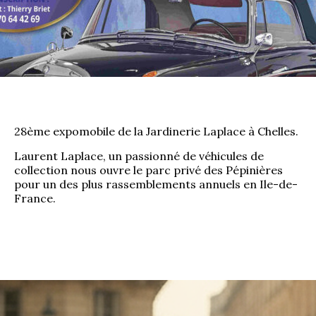
La Revue
Notre local
Les salons
La Boutique
La traction
Les pièces
La Traction des
28ème expomobile de la Jardinerie Laplace à Chelles.
membres
L’assurance
Laurent Laplace, un passionné de véhicules de
Bibliographie
collection nous ouvre le parc privé des Pépinières
Liens
pour un des plus rassemblements annuels en Ile-de-
France.
Présentation 7
Présentation 11
Présentation 15 six
Evolution 7 et 11 -