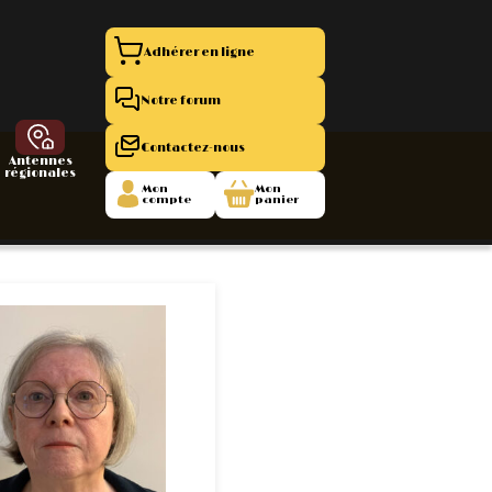
Adhérer en ligne
Notre forum
Contactez-nous
Antennes
régionales
Mon
Mon
compte
panier
entation 11
La Boutique
 1945/1952
47/1955