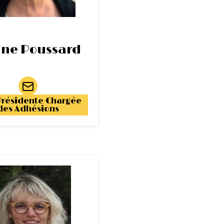
ine Poussard
Présidente Chargée
des Adhésions