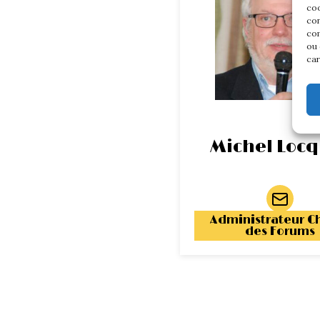
coo
con
com
ou 
car
Michel Loc
Administrateur C
des Forums