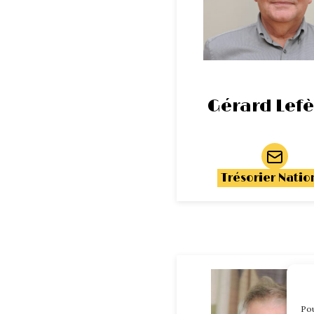
Gérard Lefè
Trésorier Natio
Pou