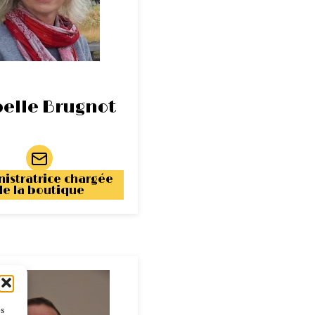
belle Brugnot
istratrice chargée
de la boutique
es