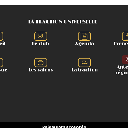
LA TRACTION UNIVERSELLE
eil
Le club
Agenda
Evèn
Ant
vue
Les salons
La traction
régi
Paiements acceptés