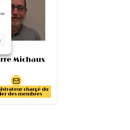
tir
s
rre Michaux
istrateur chargé du
hier des membres