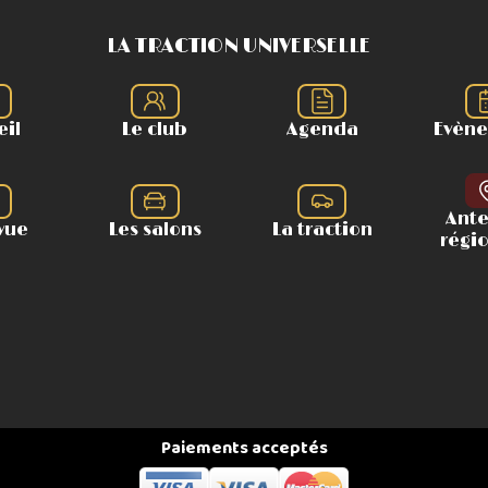
LA TRACTION UNIVERSELLE
eil
Le club
Agenda
Evèn
Ant
vue
Les salons
La traction
régi
Paiements acceptés