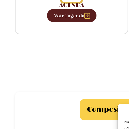
AGENDA
Voir l'agenda
Compositi
Pou
coo