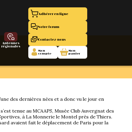
Adhérer en ligne
Notre forum
Contactez-nous
Antennes
régionales
Mon
Mon
compte
panier
entation 11
La Boutique
 1945/1952
’une des dernières nées et a donc vu le jour en
47/1955
 s’est tenue au MCAAPS, Musée Club Auvergnat des
Sportives, à La Monnerie le Montel près de Thiers.
sard avaient fait le déplacement de Paris pour la