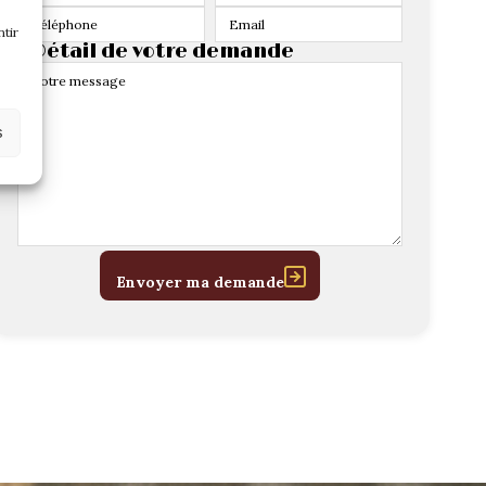
tir
> Détail de votre demande
s
Envoyer ma demande