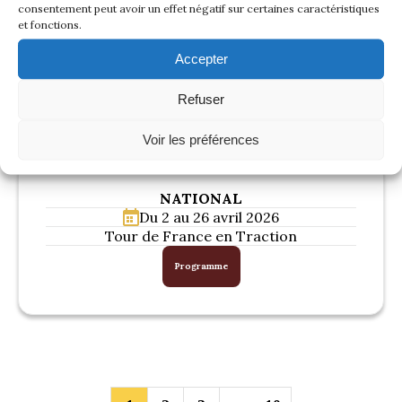
consentement peut avoir un effet négatif sur certaines caractéristiques
et fonctions.
ILE-DE-FRANCE
Le dimanche 29 mars 2026
Accepter
Rassemblement de l’EVAMM à Maisons-
Laffitte avec La Traction Universelle
Refuser
Programme
Voir les préférences
NATIONAL
Du 2 au 26 avril 2026
Tour de France en Traction
Programme