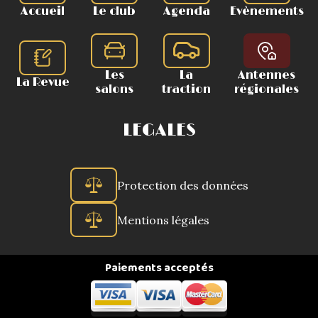
Accueil
Le club
Agenda
Evènements
Les
La
Antennes
La Revue
salons
traction
régionales
LEGALES
Protection des données
Mentions légales
Paiements acceptés