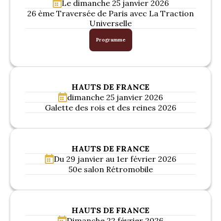
Le dimanche 25 janvier 2026
La Revue
26 ème Traversée de Paris avec La Traction
Universelle
Notre local
Les salons
Programme
La Boutique
La traction
Les pièces
La Traction des
HAUTS DE FRANCE
membres
dimanche 25 janvier 2026
L’assurance
Galette des rois et des reines 2026
Bibliographie
Liens
Présentation 7
HAUTS DE FRANCE
Du 29 janvier au 1er février 2026
Présentation 11
50e salon Rétromobile
Présentation 15 six
HAUTS DE FRANCE
Evolution 7 et 11 -
Dimanche 22 février 2026