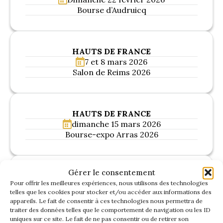
1934/1941
Bourse d’Audruicq
Evolution 11 –
1945/1952
HAUTS DE FRANCE
7 et 8 mars 2026
Evolution 11 –
Salon de Reims 2026
1952/1957
La 15/6 G –
1938/1947
HAUTS DE FRANCE
dimanche 15 mars 2026
Bourse-expo Arras 2026
La 15/6 D –
1947/1955
Gérer le consentement
La 15/6 H –
HAUTS DE FRANCE
1954/1956
Pour offrir les meilleures expériences, nous utilisons des technologies
samedi 21 mars 2026
telles que les cookies pour stocker et/ou accéder aux informations des
Matinée mécanique à Deûlémont
appareils. Le fait de consentir à ces technologies nous permettra de
traiter des données telles que le comportement de navigation ou les ID
uniques sur ce site. Le fait de ne pas consentir ou de retirer son