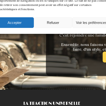
portement de navigation ou les ID uniques sur ce site. Le fait de ne pas consen
de retirer son consentement peut avoir un effet négatif sur certaines
actéristiques et fonctions.
ADHÉREZ
Accepter
Refuser
Voir les préférence
Rejoindre La Traction U
C'est rejoindre une famill
Ensemble, nous faisons vi
faire, d'un style, e
LA TRACTION UNIVERSELLE