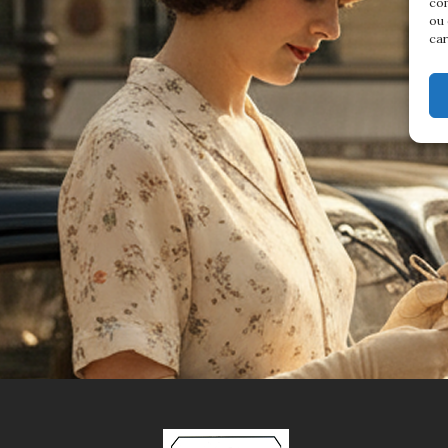
com
ou 
car