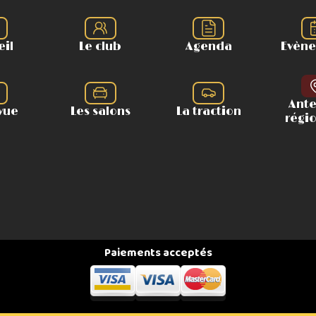
eil
Le club
Agenda
Evèn
Ant
vue
Les salons
La traction
régi
Paiements acceptés