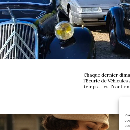
Chaque dernier diman
l’Ecurie de Véhicules
temps… les Traction 
Pou
coo
con