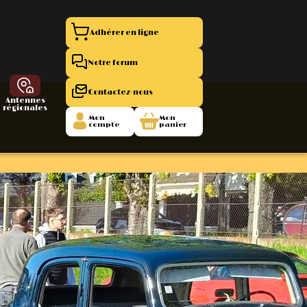
Adhérer en ligne
Notre forum
Contactez-nous
Antennes
régionales
Mon
Mon
compte
panier
entation 11
La Boutique
 1945/1952
47/1955