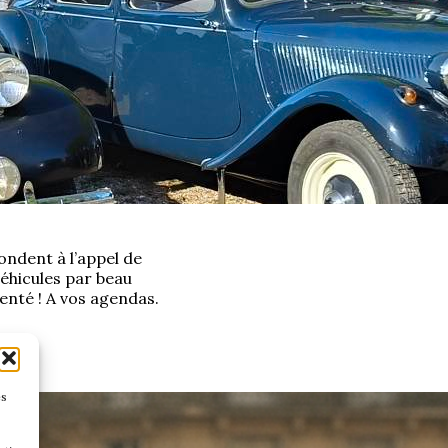
ndent à l’appel de
véhicules par beau
enté ! A vos agendas.
es