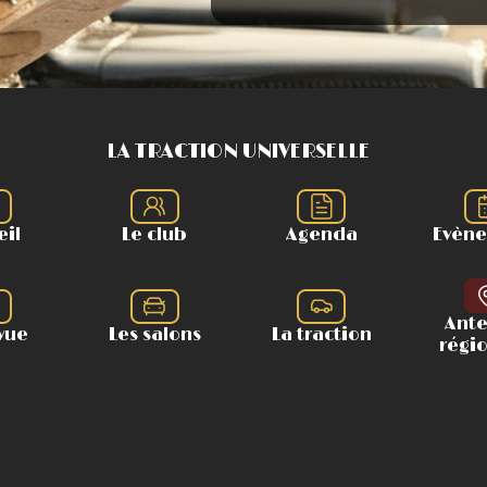
LA TRACTION UNIVERSELLE
eil
Le club
Agenda
Evèn
Ant
vue
Les salons
La traction
régi