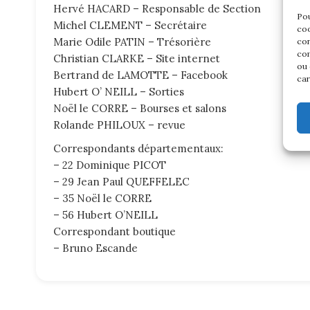
Hervé HACARD – Responsable de Section
Pou
Michel CLEMENT – Secrétaire
coo
Marie Odile PATIN – Trésorière
con
com
Christian CLARKE – Site internet
ou 
Bertrand de LAMOTTE – Facebook
car
Hubert O’ NEILL – Sorties
Noël le CORRE – Bourses et salons
Rolande PHILOUX – revue
Correspondants départementaux:
– 22 Dominique PICOT
– 29 Jean Paul QUEFFELEC
– 35 Noël le CORRE
– 56 Hubert O’NEILL
Correspondant boutique
– Bruno Escande