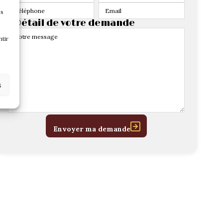
es
> Détail de votre demande
tir
s
Envoyer ma demande