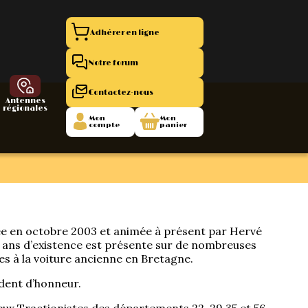
Adhérer en ligne
Notre forum
Contactez-nous
Antennes
régionales
Mon
Mon
compte
panier
entation 11
La Boutique
 1945/1952
ée en octobre 2003 et animée à présent par Hervé
 ans d’existence est présente sur de nombreuses
47/1955
s à la voiture ancienne en Bretagne.
dent d’honneur.