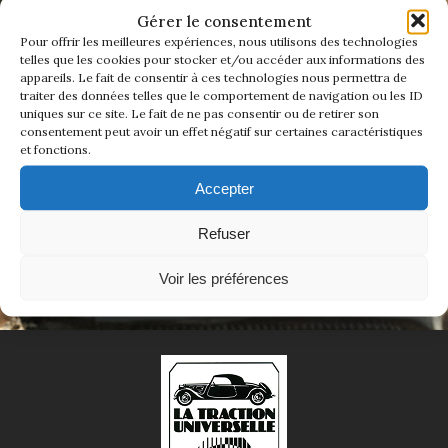
ADHÉREZ DÈS MAINTENANT
1934/1941
Gérer le consentement
Pour offrir les meilleures expériences, nous utilisons des technologies
telles que les cookies pour stocker et/ou accéder aux informations des
Rejoindre La Traction Universelle, c'est bien plus
Evolution 11 –
appareils. Le fait de consentir à ces technologies nous permettra de
qu'adhérer à un club.
1945/1952
traiter des données telles que le comportement de navigation ou les ID
C'est rejoindre une famille de passionnés qui
uniques sur ce site. Le fait de ne pas consentir ou de retirer son
entretient l'âme d'une voiture mythique.
consentement peut avoir un effet négatif sur certaines caractéristiques
Evolution 11 –
Ensemble, nous faisons vivre une histoire
et fonctions.
1952/1957
authentique — celle d'un savoir-faire, d'un style,
et d'un esprit de liberté qui ne s'invente pas.
Accepter
La 15/6 G –
Adhérer en ligne
1938/1947
Refuser
La 15/6 D –
Voir les préférences
1947/1955
La 15/6 H –
1954/1956