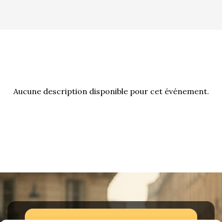
La Revue
Notre local
Les salons
La Boutique
La traction
Les pièces
La Traction des
Aucune description disponible pour cet événement.
membres
L’assurance
Bibliographie
Liens
Présentation 7
Présentation 11
Présentation 15 six
Evolution 7 et 11 -