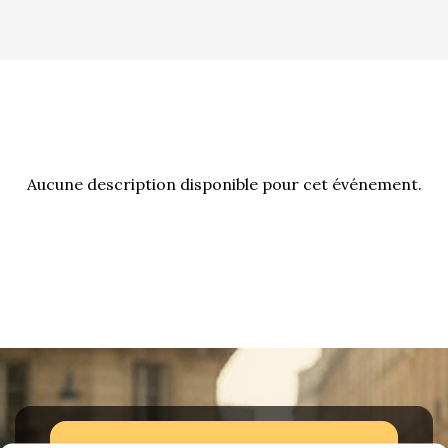
La Revue
Notre local
Les salons
La Boutique
La traction
Les pièces
La Traction des
Aucune description disponible pour cet événement.
membres
L’assurance
Bibliographie
Liens
Présentation 7
Présentation 11
Présentation 15 six
Evolution 7 et 11 -