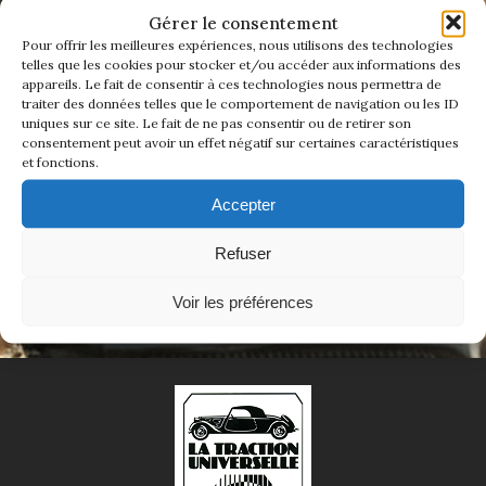
ADHÉREZ DÈS MAINTENANT
1934/1941
Gérer le consentement
Pour offrir les meilleures expériences, nous utilisons des technologies
telles que les cookies pour stocker et/ou accéder aux informations des
Rejoindre La Traction Universelle, c'est bien plus
Evolution 11 –
appareils. Le fait de consentir à ces technologies nous permettra de
qu'adhérer à un club.
1945/1952
traiter des données telles que le comportement de navigation ou les ID
C'est rejoindre une famille de passionnés qui
uniques sur ce site. Le fait de ne pas consentir ou de retirer son
entretient l'âme d'une voiture mythique.
consentement peut avoir un effet négatif sur certaines caractéristiques
Evolution 11 –
Ensemble, nous faisons vivre une histoire
et fonctions.
1952/1957
authentique — celle d'un savoir-faire, d'un style,
et d'un esprit de liberté qui ne s'invente pas.
Accepter
La 15/6 G –
Adhérer en ligne
1938/1947
Refuser
La 15/6 D –
Voir les préférences
1947/1955
La 15/6 H –
1954/1956