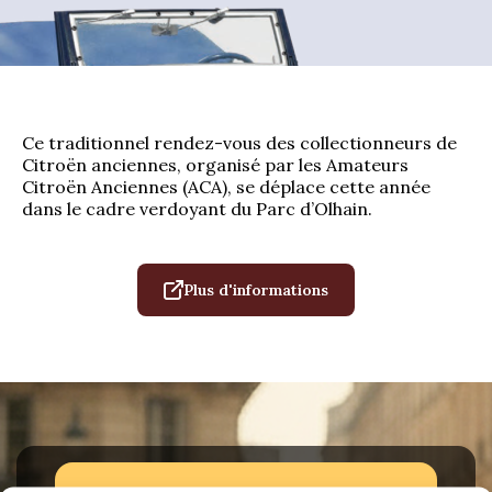
La Revue
Notre local
Les salons
La Boutique
Ce traditionnel rendez-vous des collectionneurs de
La traction
Citroën anciennes, organisé par les Amateurs
Les pièces
La Traction des
Citroën Anciennes (ACA), se déplace cette année
membres
dans le cadre verdoyant du Parc d’Olhain.
L’assurance
Bibliographie
Liens
Plus d'informations
Présentation 7
Présentation 11
Présentation 15 six
Evolution 7 et 11 -