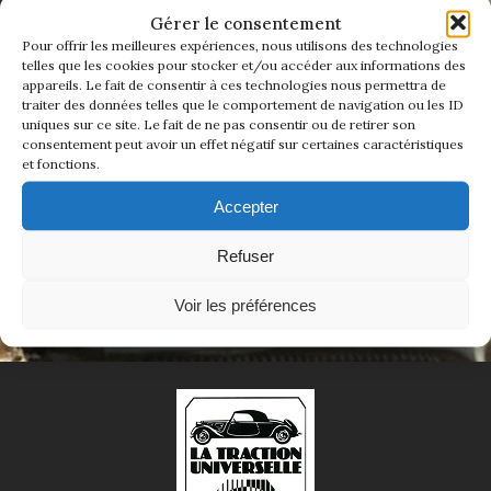
ADHÉREZ DÈS MAINTENANT
1934/1941
Gérer le consentement
Pour offrir les meilleures expériences, nous utilisons des technologies
telles que les cookies pour stocker et/ou accéder aux informations des
Rejoindre La Traction Universelle, c'est bien plus
Evolution 11 –
appareils. Le fait de consentir à ces technologies nous permettra de
qu'adhérer à un club.
1945/1952
traiter des données telles que le comportement de navigation ou les ID
C'est rejoindre une famille de passionnés qui
uniques sur ce site. Le fait de ne pas consentir ou de retirer son
entretient l'âme d'une voiture mythique.
consentement peut avoir un effet négatif sur certaines caractéristiques
Evolution 11 –
Ensemble, nous faisons vivre une histoire
et fonctions.
1952/1957
authentique — celle d'un savoir-faire, d'un style,
et d'un esprit de liberté qui ne s'invente pas.
Accepter
La 15/6 G –
Adhérer en ligne
1938/1947
Refuser
La 15/6 D –
Voir les préférences
1947/1955
La 15/6 H –
1954/1956