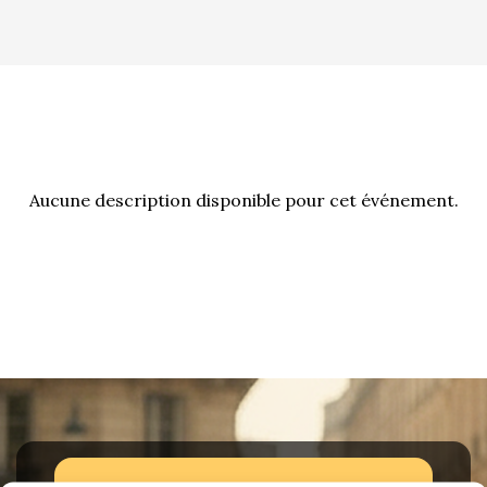
La Revue
Notre local
Les salons
La Boutique
La traction
Les pièces
La Traction des
Aucune description disponible pour cet événement.
membres
L’assurance
Bibliographie
Liens
Présentation 7
Présentation 11
Présentation 15 six
Evolution 7 et 11 -