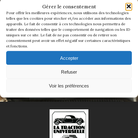
ADHÉREZ DÈS MAINTENANT
1934/1941
Gérer le consentement
Pour offrir les meilleures expériences, nous utilisons des technologies
telles que les cookies pour stocker et/ou accéder aux informations des
Rejoindre La Traction Universelle, c'est bien plus
Evolution 11 –
appareils. Le fait de consentir à ces technologies nous permettra de
qu'adhérer à un club.
1945/1952
traiter des données telles que le comportement de navigation ou les ID
C'est rejoindre une famille de passionnés qui
uniques sur ce site. Le fait de ne pas consentir ou de retirer son
entretient l'âme d'une voiture mythique.
consentement peut avoir un effet négatif sur certaines caractéristiques
Evolution 11 –
Ensemble, nous faisons vivre une histoire
et fonctions.
1952/1957
authentique — celle d'un savoir-faire, d'un style,
et d'un esprit de liberté qui ne s'invente pas.
Accepter
La 15/6 G –
Adhérer en ligne
1938/1947
Refuser
La 15/6 D –
Voir les préférences
1947/1955
La 15/6 H –
1954/1956