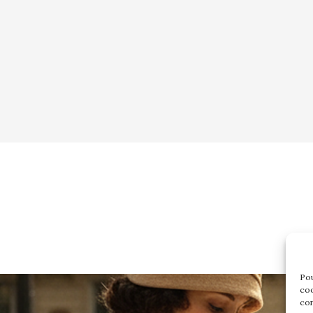
Pou
coo
con