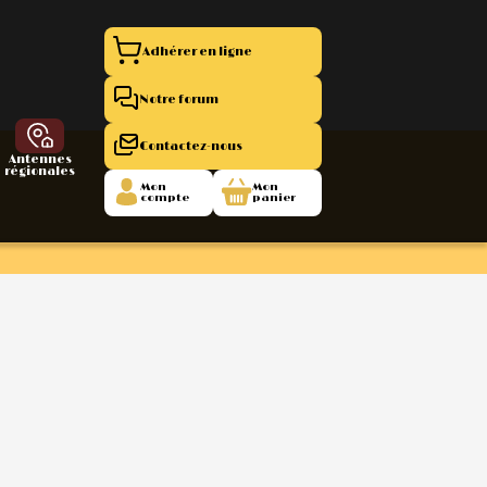
Adhérer en ligne
Notre forum
Contactez-nous
Antennes
régionales
Mon
Mon
compte
panier
entation 11
La Boutique
 1945/1952
47/1955