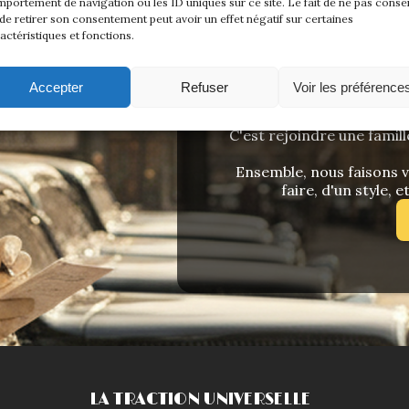
portement de navigation ou les ID uniques sur ce site. Le fait de ne pas consen
de retirer son consentement peut avoir un effet négatif sur certaines
actéristiques et fonctions.
ADHÉREZ
Accepter
Refuser
Voir les préférence
Rejoindre La Traction U
C'est rejoindre une famill
Ensemble, nous faisons vi
faire, d'un style, e
LA TRACTION UNIVERSELLE