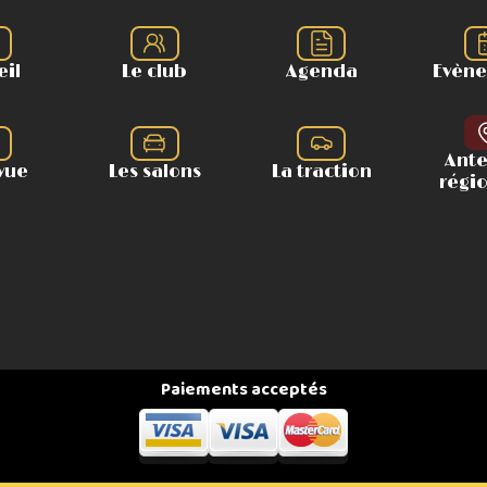
eil
Le club
Agenda
Evèn
Ant
vue
Les salons
La traction
régi
Paiements acceptés