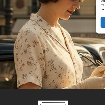
com
ou 
car