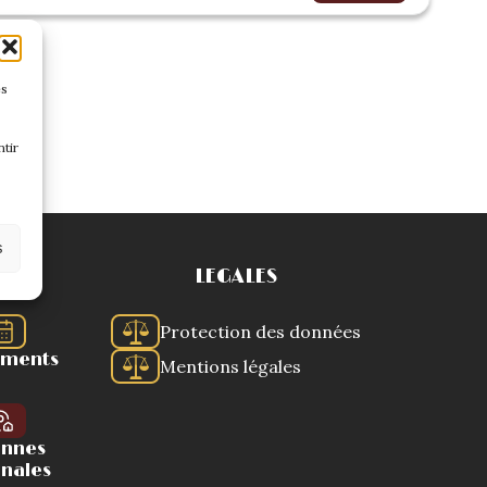
es
tir
s
LEGALES
Protection des données
ements
Mentions légales
ennes
onales