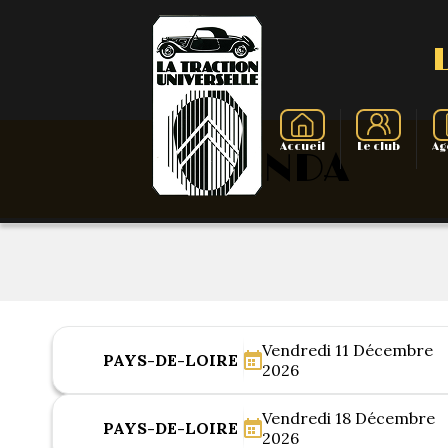
Accueil
Le club
Ag
L'AGENDA
Présentati
La Tracti
Présenta
Vendredi 11 Décembre
PAYS-DE-LOIRE
Evolut
2026
Vendredi 18 Décembre
PAYS-DE-LOIRE
2026