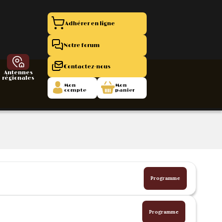
Adhérer en ligne
Notre forum
Contactez-nous
Antennes
régionales
Mon
Mon
compte
panier
entation 11
La Boutique
 1945/1952
47/1955
Programme
Programme