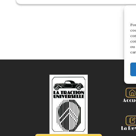
Pou
coo
con
com
ou 
car
Accu
La Re