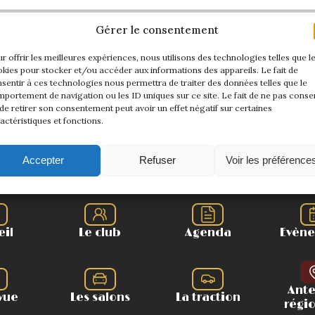
Gérer le consentement
r offrir les meilleures expériences, nous utilisons des technologies telles que l
kies pour stocker et/ou accéder aux informations des appareils. Le fait de
1
2
sentir à ces technologies nous permettra de traiter des données telles que le
portement de navigation ou les ID uniques sur ce site. Le fait de ne pas consen
de retirer son consentement peut avoir un effet négatif sur certaines
actéristiques et fonctions.
Accepter
Refuser
Voir les préférence
LA TRACTION UNIVERSELLE
eil
Le club
Agenda
Evèn
Ant
vue
Les salons
La traction
régi