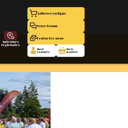
Adhérer en ligne
Notre forum
Contactez-nous
Antennes
régionales
Mon
Mon
compte
panier
entation 11
La Boutique
 1945/1952
47/1955