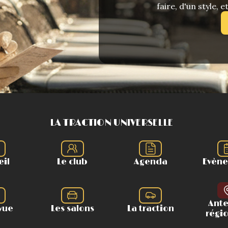
faire, d'un style, e
LA TRACTION UNIVERSELLE
eil
Le club
Agenda
Evèn
Ant
vue
Les salons
La traction
régi