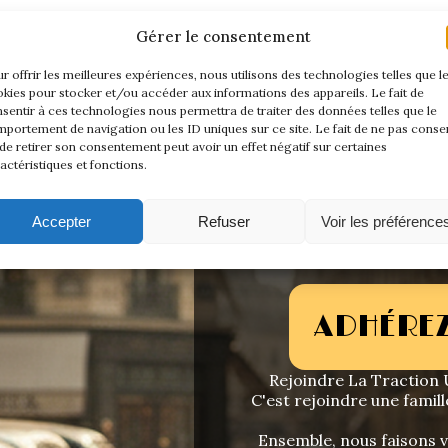
:
« Nous mettons d’ores et déjà tout en œuvre pour vous p
Gérer le consentement
illeures conditions. Nous ne manquerons pas de vous comm
»
r offrir les meilleures expériences, nous utilisons des technologies telles que l
kies pour stocker et/ou accéder aux informations des appareils. Le fait de
sentir à ces technologies nous permettra de traiter des données telles que le
portement de navigation ou les ID uniques sur ce site. Le fait de ne pas consen
de retirer son consentement peut avoir un effet négatif sur certaines
actéristiques et fonctions.
Accepter
Refuser
Voir les préférence
ADHÉREZ
Rejoindre La Traction U
C'est rejoindre une famill
Ensemble, nous faisons vi