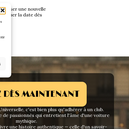
roposer une nouvelle
uniquer la date dès
es
tir
s
 DÈS MAINTENANT
niverselle, c'est bien plus qu'adhérer à un club.
e de passionnés qui entretient l'âme d'une voiture
mythique.
vre une histoire authentique — celle d'un savoir-