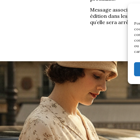
Message association
édition dans les me
qu’elle sera arrêtée. 
Pou
coo
con
com
ou 
car