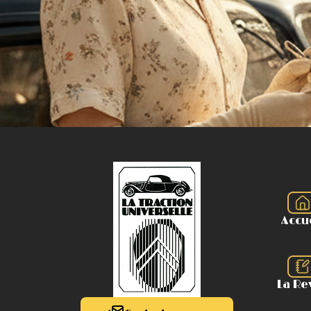
Accu
La Re