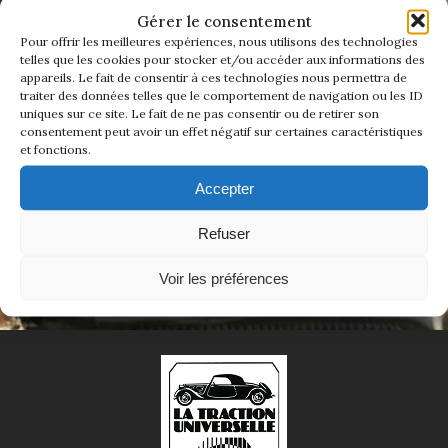
ADHÉREZ DÈS MAINTENANT
1934/1941
Gérer le consentement
Pour offrir les meilleures expériences, nous utilisons des technologies
telles que les cookies pour stocker et/ou accéder aux informations des
Rejoindre La Traction Universelle, c'est bien plus
Evolution 11 –
appareils. Le fait de consentir à ces technologies nous permettra de
qu'adhérer à un club.
1945/1952
traiter des données telles que le comportement de navigation ou les ID
C'est rejoindre une famille de passionnés qui
uniques sur ce site. Le fait de ne pas consentir ou de retirer son
entretient l'âme d'une voiture mythique.
consentement peut avoir un effet négatif sur certaines caractéristiques
Evolution 11 –
Ensemble, nous faisons vivre une histoire
et fonctions.
1952/1957
authentique — celle d'un savoir-faire, d'un style,
et d'un esprit de liberté qui ne s'invente pas.
Accepter
La 15/6 G –
Adhérer en ligne
1938/1947
Refuser
La 15/6 D –
Voir les préférences
1947/1955
La 15/6 H –
1954/1956