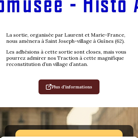
La Revue
Notre local
Les salons
La Boutique
La sortie, organisée par Laurent et Marie-France,
nous amènera à Saint Joseph-village à Guïnes (62).
La traction
Les pièces
La Traction des
Les adhésions à cette sortie sont closes, mais vous
membres
pourrez admirer nos Traction à cette magnifique
L’assurance
reconstitution d’un village d’antan.
Bibliographie
Liens
Plus d'informations
Présentation 7
Présentation 11
Présentation 15 six
Evolution 7 et 11 -