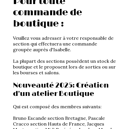
Pour toute
La Revue
commande de
Notre local
boutique :
Les salons
La Boutique
Veuillez vous adresser à votre responsable de
La traction
section qui effectuera une commande
Les pièces
La Traction des
groupée auprès d'Isabelle.
membres
L’assurance
La plupart des sections possèdent un stock de
boutique et le proposent lors de sorties ou sur
Bibliographie
les bourses et salons.
Liens
Présentation 7
Nouveauté 2025: Création
d'un atelier Boutique
Présentation 11
Qui est composé des membres suivants:
Présentation 15 six
Bruno Escande section Bretagne, Pascale
Cracco section Hauts de France, Jacques
Evolution 7 et 11 -