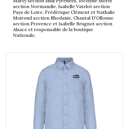
Marty section Midi Pyrénées, Jocelyne Morel
1934/1941
section Normandie, Isabelle Vatelot section
Pays de Loire, Frédérique Clément et Nathalie
Moiroud section Rhodanie, Chantal D'Ollonne
Evolution 11 –
section Provence et Isabelle Brugnot section
1945/1952
Alsace et responsable de la boutique
Nationale.
Evolution 11 –
1952/1957
La 15/6 G –
1938/1947
La 15/6 D –
1947/1955
La 15/6 H –
1954/1956