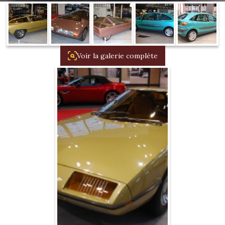
1934/1941
Evolution 11 –
1945/1952
Voir la galerie complète
Evolution 11 –
1952/1957
La 15/6 G –
1938/1947
La 15/6 D –
1947/1955
La 15/6 H –
1954/1956