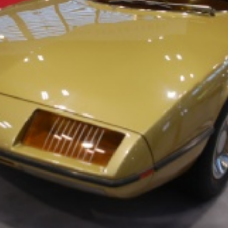
La Revue
Notre local
Les salons
La Boutique
La traction
Les pièces
La Traction des
membres
L’assurance
Bibliographie
Liens
Présentation 7
Présentation 11
Présentation 15 six
Evolution 7 et 11 -