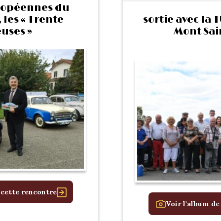
ropéennes du
les « Trente
sortie avec la
uses »
Mont Sai
 cette rencontre
Voir l'album de