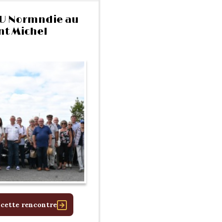
 TU Normndie au
nt Michel
 cette rencontre