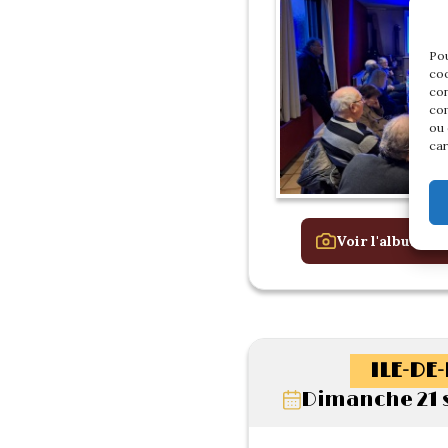
Pou
coo
con
com
ou 
car
Voir l'album de
ILE-DE
Dimanche 21 