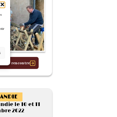
es
tir
s
 cette rencontre
ANDIE
die le 10 et 11
bre 2022