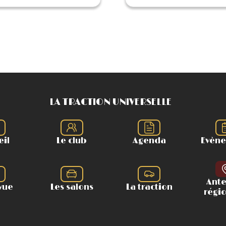
LA TRACTION UNIVERSELLE
eil
Le club
Agenda
Evèn
Ant
vue
Les salons
La traction
régi