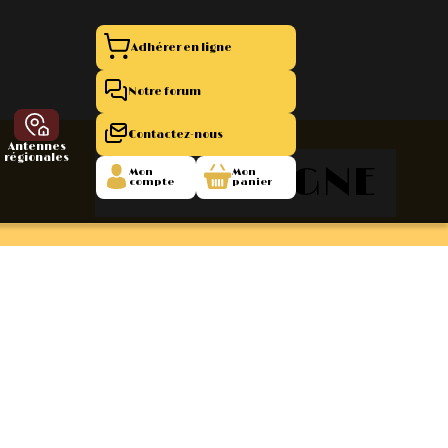
Adhérer en ligne
Notre forum
Contactez-nous
Antennes
régionales
CHAMPAGNE
Mon
Mon
compte
panier
entation 11
La Boutique
 1945/1952
47/1955