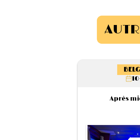
AUTR
BELG
10
Après mi