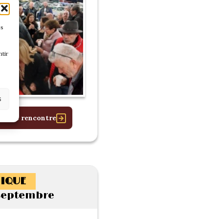
es
tir
s
 cette rencontre
IQUE
 septembre