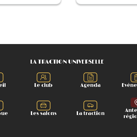
LA TRACTION UNIVERSELLE
eil
Le club
Agenda
Evèn
Ant
vue
Les salons
La traction
régi