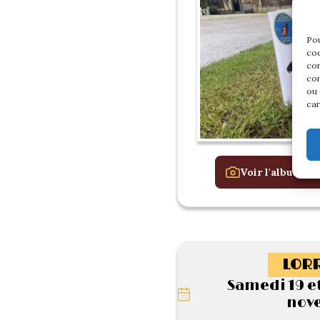
Pou
coo
con
com
ou 
car
Voir l'album de
LORR
Samedi 19 e
nov