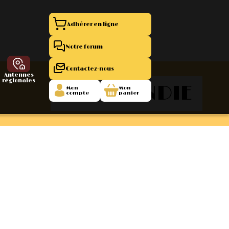
Adhérer en ligne
Notre forum
Contactez-nous
Antennes
régionales
NORMANDIE
Mon
Mon
compte
panier
entation 11
La Boutique
 1945/1952
47/1955