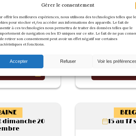
Gérer le consentement
r offrir les meilleures expériences, nous utilisons des technologies telles que l
kies pour stocker et/ou accéder aux informations des appareils. Le fait de
sentir à ces technologies nous permettra de traiter des données telles que le
portement de navigation ou les ID uniques sur ce site. Le fait de ne pas consen
de retirer son consentement peut avoir un effet négatif sur certaines
actéristiques et fonctions.
Accepter
Refuser
Voir les préférence
 cette rencontre
Voir l'album de
AINE
BELG
t dimanche 20
15 au 17
embre