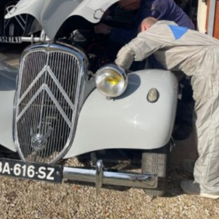
La Revue
Notre local
Les salons
La Boutique
La traction
Les pièces
La Traction des
membres
L’assurance
Bibliographie
Liens
Présentation 7
Présentation 11
Présentation 15 six
Evolution 7 et 11 -