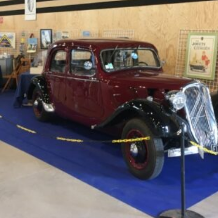
La Revue
Notre local
Les salons
La Boutique
La traction
Les pièces
La Traction des
membres
L’assurance
Bibliographie
Liens
Présentation 7
Présentation 11
Présentation 15 six
Evolution 7 et 11 -