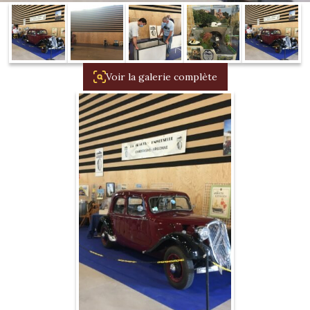
1934/1941
Evolution 11 –
1945/1952
Voir la galerie complète
Evolution 11 –
1952/1957
La 15/6 G –
1938/1947
La 15/6 D –
1947/1955
La 15/6 H –
1954/1956