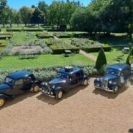
La Revue
Notre local
Les salons
La Boutique
La traction
Les pièces
La Traction des
membres
L’assurance
Bibliographie
Liens
Présentation 7
Présentation 11
Présentation 15 six
Evolution 7 et 11 -