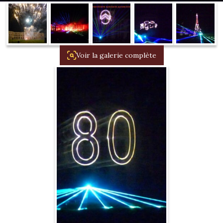
1934/1941
Evolution 11 –
1945/1952
Voir la galerie complète
Evolution 11 –
1952/1957
La 15/6 G –
1938/1947
La 15/6 D –
1947/1955
La 15/6 H –
1954/1956