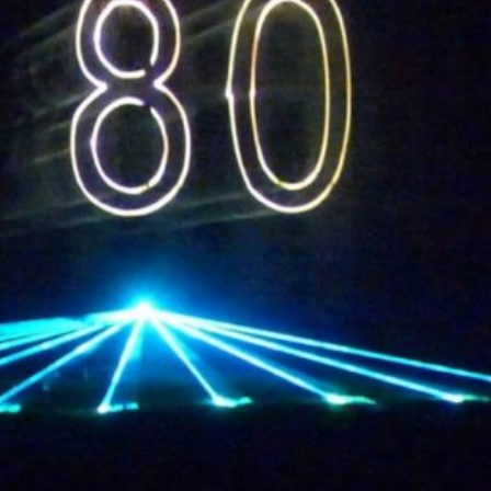
La Revue
Notre local
Les salons
La Boutique
La traction
Les pièces
La Traction des
membres
L’assurance
Bibliographie
Liens
Présentation 7
Présentation 11
Présentation 15 six
Evolution 7 et 11 -