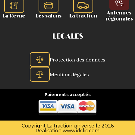
Antennes
La Revue
Les salons
La traction
régionales
LEGALES
Protection des données
Mentions légales
Paiements acceptés
Copyright La traction universelle 2026
Réalisation
www.idclic.com