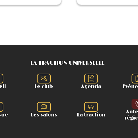
LA TRACTION UNIVERSELLE
eil
Le club
Agenda
Evèn
Ant
vue
Les salons
La traction
régi