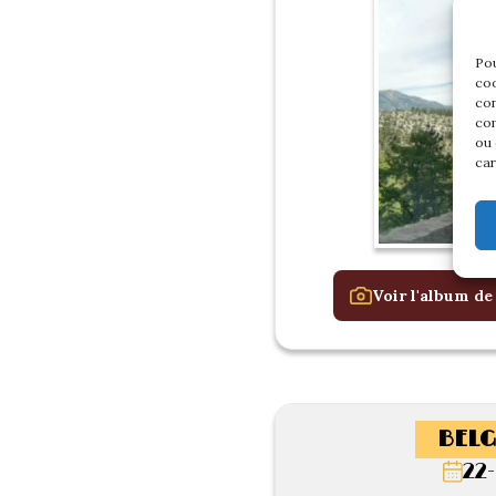
Pou
coo
con
com
ou 
car
Voir l'album de
BELG
22