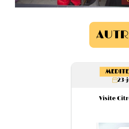
AUTR
MEDITE
23-j
Visite Ci