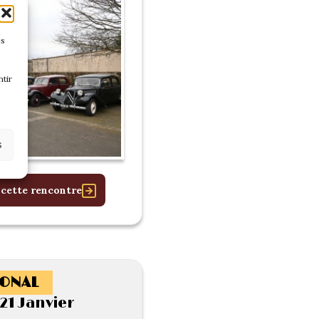
es
tir
s
 cette rencontre
ONAL
21 Janvier