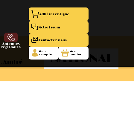
Adhérer en ligne
Notre forum
Contactez-nous
Antennes
régionales
Mon
Mon
NATIONAL
compte
panier
c André
entation 11
La Boutique
 1945/1952
47/1955