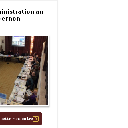
inistration au
Vernon
 cette rencontre