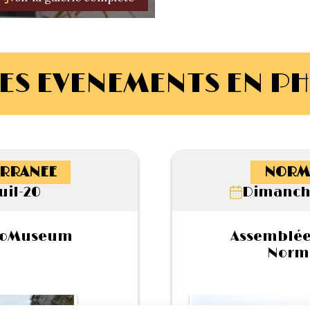
ES EVENEMENTS EN P
RRANEE
NORM
uil-20
Dimanche
troMuseum
Assemblée
Norm