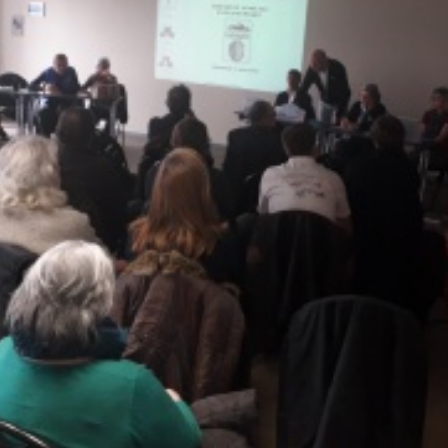
La Revue
Notre local
Les salons
La Boutique
La traction
Les pièces
La Traction des
membres
L’assurance
Bibliographie
Liens
Présentation 7
Présentation 11
Présentation 15 six
Evolution 7 et 11 -