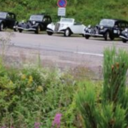
La Revue
Notre local
Les salons
La Boutique
La traction
Les pièces
La Traction des
membres
L’assurance
Bibliographie
Liens
Présentation 7
Présentation 11
Présentation 15 six
Evolution 7 et 11 -