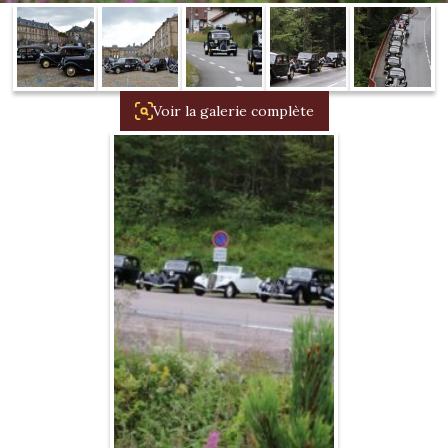
1934/1941
Evolution 11 –
1945/1952
Voir la galerie complète
Evolution 11 –
1952/1957
La 15/6 G –
1938/1947
La 15/6 D –
1947/1955
La 15/6 H –
1954/1956