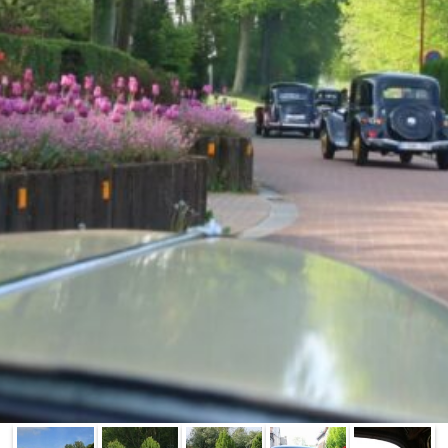
La Revue
Notre local
Les salons
La Boutique
La traction
Les pièces
La Traction des
membres
L’assurance
Bibliographie
Liens
Présentation 7
Présentation 11
Présentation 15 six
Evolution 7 et 11 -