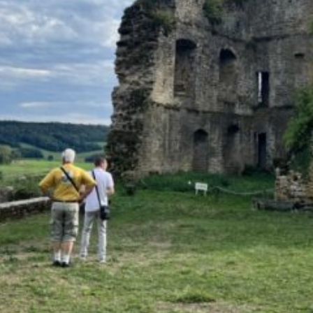
La Revue
Notre local
Les salons
La Boutique
La traction
Les pièces
La Traction des
membres
L’assurance
Bibliographie
Liens
Présentation 7
Présentation 11
Présentation 15 six
Evolution 7 et 11 -