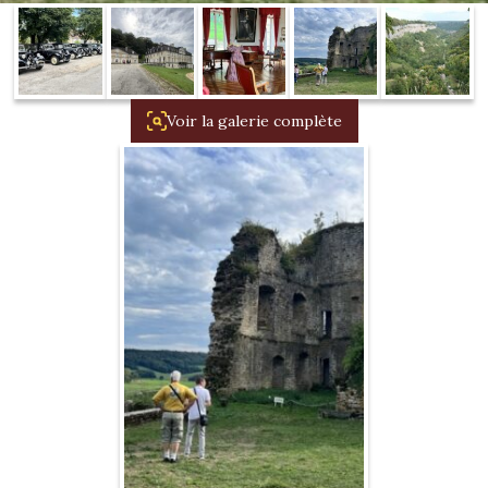
1934/1941
Evolution 11 –
1945/1952
Voir la galerie complète
Evolution 11 –
1952/1957
La 15/6 G –
1938/1947
La 15/6 D –
1947/1955
La 15/6 H –
1954/1956