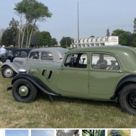
La Revue
Notre local
Les salons
La Boutique
La traction
Les pièces
La Traction des
membres
L’assurance
Bibliographie
Liens
Présentation 7
Présentation 11
Présentation 15 six
Evolution 7 et 11 -