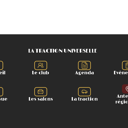
LA TRACTION UNIVERSELLE
eil
Le club
Agenda
Evèn
Ant
vue
Les salons
La traction
régi