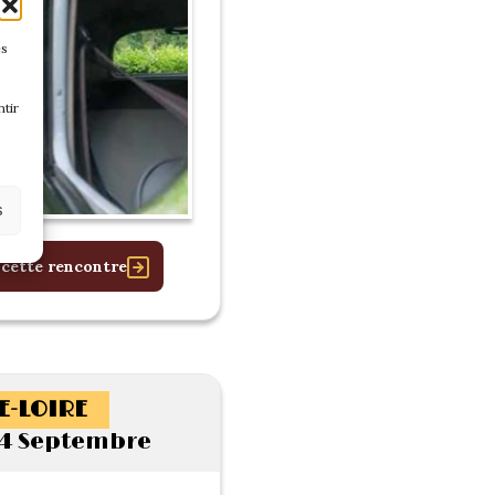
es
tir
s
 cette rencontre
E-LOIRE
4 Septembre