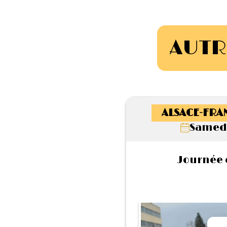
AUTR
ALSACE-FRA
Samedi
Journée d