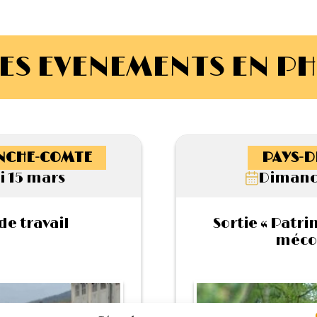
ES EVENEMENTS EN P
NCHE-COMTE
PAYS-D
 15 mars
Dimanc
e travail
Sortie « Patr
méco