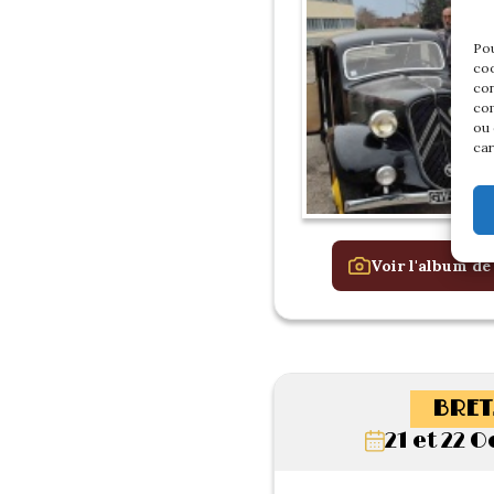
Pou
coo
con
com
ou 
car
Voir l'album de
BRET
21 et 22 