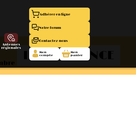
Adhérer en ligne
Notre forum
Contactez-nous
Antennes
régionales
ILE-DE-FRANCE
Mon
Mon
compte
panier
embre
entation 11
La Boutique
 1945/1952
47/1955