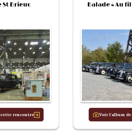
 St Brieuc
Balade « Au fil
 cette rencontre
Voir l'album de