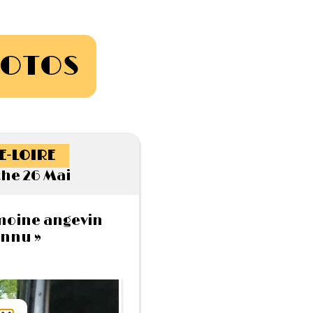
HOTOS
E-LOIRE
he 26 Mai
imoine angevin
nnu »