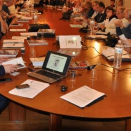
La Revue
Notre local
Les salons
La Boutique
La traction
Les pièces
La Traction des
membres
L’assurance
Bibliographie
Liens
Présentation 7
Présentation 11
Présentation 15 six
Evolution 7 et 11 -