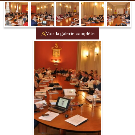
1934/1941
Evolution 11 –
1945/1952
Voir la galerie complète
Evolution 11 –
1952/1957
La 15/6 G –
1938/1947
La 15/6 D –
1947/1955
La 15/6 H –
1954/1956