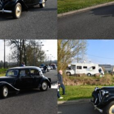
La Revue
Notre local
Les salons
La Boutique
La traction
Les pièces
La Traction des
membres
L’assurance
Bibliographie
Liens
Présentation 7
Présentation 11
Présentation 15 six
Evolution 7 et 11 -