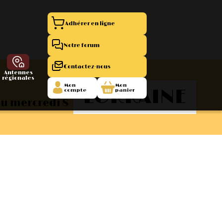
Adhérer en ligne
Notre forum
Contactez-nous
Antennes
régionales
Mon
Mon
LORRAINE
compte
panier
au mercredi 8
entation 11
La Boutique
 1945/1952
47/1955