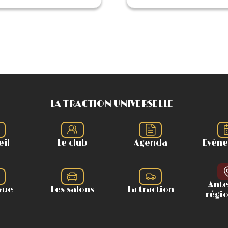
LA TRACTION UNIVERSELLE
eil
Le club
Agenda
Evèn
Ant
vue
Les salons
La traction
régi