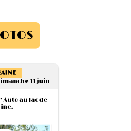
HOTOS
AINE
dimanche 11 juin
 Auto au lac de
ine.