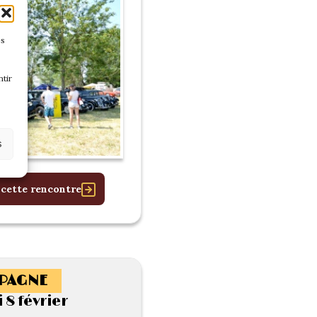
es
tir
s
 cette rencontre
PAGNE
8 février