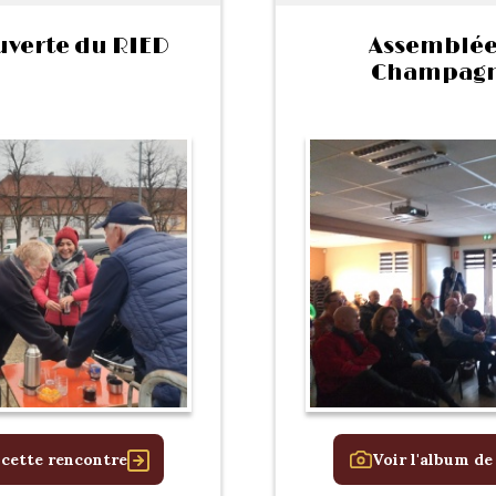
verte du RIED
Assemblée
Champagn
 cette rencontre
Voir l'album de