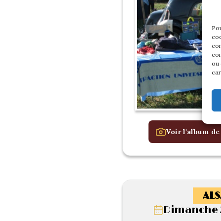
Pou
coo
con
com
ou 
car
Voir l'album de
ALS
Dimanche 