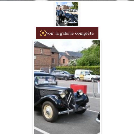
1934/1941
Evolution 11 –
1945/1952
Voir la galerie complète
Evolution 11 –
1952/1957
La 15/6 G –
1938/1947
La 15/6 D –
1947/1955
La 15/6 H –
1954/1956