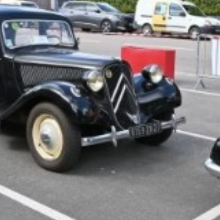
La Revue
Notre local
Les salons
La Boutique
La traction
Les pièces
La Traction des
membres
L’assurance
Bibliographie
Liens
Présentation 7
Présentation 11
Présentation 15 six
Evolution 7 et 11 -