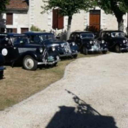
La Revue
Notre local
Les salons
La Boutique
La traction
Les pièces
La Traction des
membres
L’assurance
Bibliographie
Liens
Présentation 7
Présentation 11
Présentation 15 six
Evolution 7 et 11 -