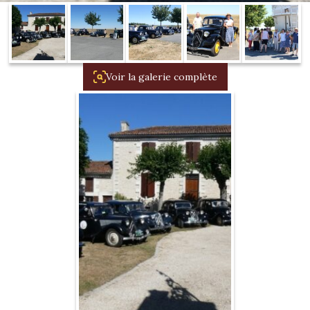
1934/1941
Evolution 11 –
1945/1952
Voir la galerie complète
Evolution 11 –
1952/1957
La 15/6 G –
1938/1947
La 15/6 D –
1947/1955
La 15/6 H –
1954/1956