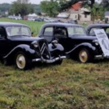
La Revue
Notre local
Les salons
La Boutique
La traction
Les pièces
La Traction des
membres
L’assurance
Bibliographie
Liens
Présentation 7
Présentation 11
Présentation 15 six
Evolution 7 et 11 -