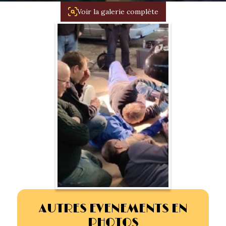
1934/1941
Voir la galerie complète
Evolution 11 –
1945/1952
Evolution 11 –
1952/1957
La 15/6 G –
1938/1947
La 15/6 D –
1947/1955
La 15/6 H –
1954/1956
AUTRES EVENEMENTS EN
PHOTOS