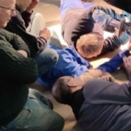
La Revue
Notre local
Les salons
La Boutique
La traction
Les pièces
La Traction des
membres
L’assurance
Bibliographie
Liens
Présentation 7
Présentation 11
Présentation 15 six
Evolution 7 et 11 -