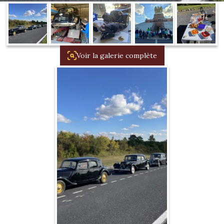
1934/1941
Evolution 11 –
1945/1952
Voir la galerie complète
Evolution 11 –
1952/1957
La 15/6 G –
1938/1947
La 15/6 D –
1947/1955
La 15/6 H –
1954/1956