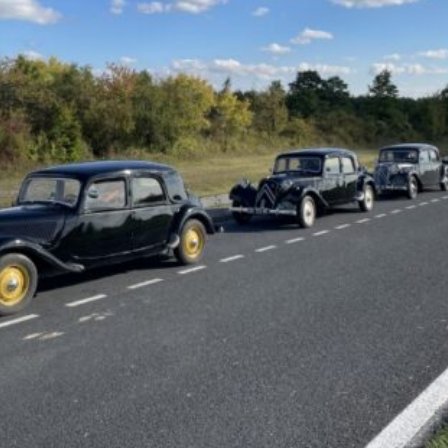
La Revue
Notre local
Les salons
La Boutique
La traction
Les pièces
La Traction des
membres
L’assurance
Bibliographie
Liens
Présentation 7
Présentation 11
Présentation 15 six
Evolution 7 et 11 -