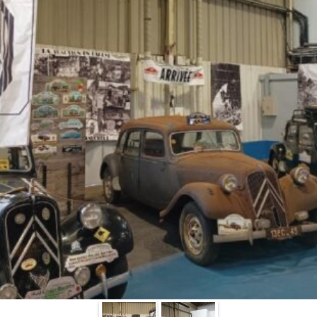
La Revue
Notre local
Les salons
La Boutique
La traction
Les pièces
La Traction des
membres
L’assurance
Bibliographie
Liens
Présentation 7
Présentation 11
Présentation 15 six
Evolution 7 et 11 -