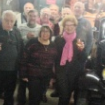
La Revue
Notre local
Les salons
La Boutique
La traction
Les pièces
La Traction des
membres
L’assurance
Bibliographie
Liens
Présentation 7
Présentation 11
Présentation 15 six
Evolution 7 et 11 -