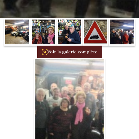
1934/1941
Evolution 11 –
1945/1952
Evolution 11 –
1952/1957
Voir la galerie complète
La 15/6 G –
1938/1947
La 15/6 D –
1947/1955
La 15/6 H –
1954/1956