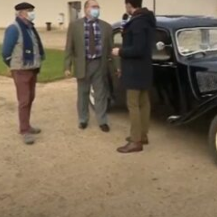
La Revue
Notre local
Les salons
La Boutique
La traction
Les pièces
La Traction des
membres
L’assurance
Bibliographie
Liens
Présentation 7
Présentation 11
Présentation 15 six
Evolution 7 et 11 -