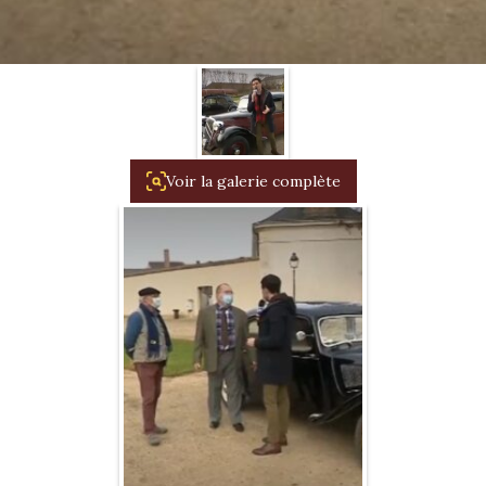
1934/1941
Evolution 11 –
1945/1952
Evolution 11 –
1952/1957
Voir la galerie complète
La 15/6 G –
1938/1947
La 15/6 D –
1947/1955
La 15/6 H –
1954/1956