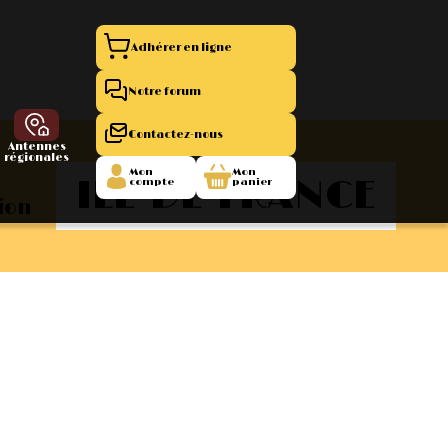
Adhérer en ligne
Notre forum
Contactez-nous
Antennes
régionales
Mon
Mon
ILE-DE-FRANCE
compte
panier
nion
entation 11
La Boutique
 1945/1952
47/1955