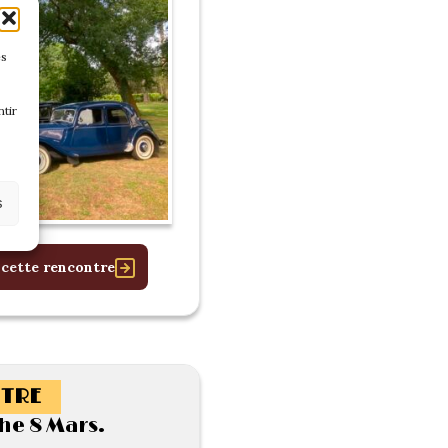
es
tir
s
 cette rencontre
TRE
e 8 Mars.