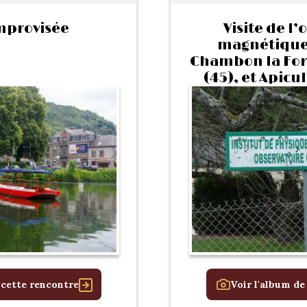
mprovisée
Visite de l’
magnétique 
Chambon la Forê
(45), et Apicu
l’aprè
 cette rencontre
Voir l'album de