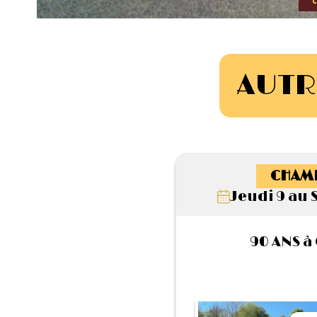
AUTR
CHAM
Jeudi 9 au 
90 ANS à