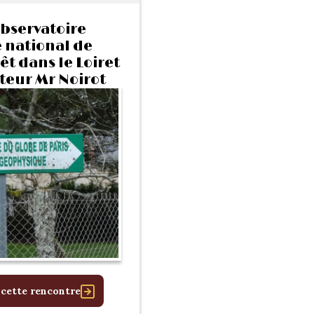
observatoire
national de
t dans le Loiret
lteur Mr Noirot
s-midi.
 cette rencontre