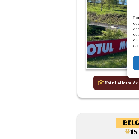
Pou
coo
con
com
ou 
car
Voir l'album de
BELG
18