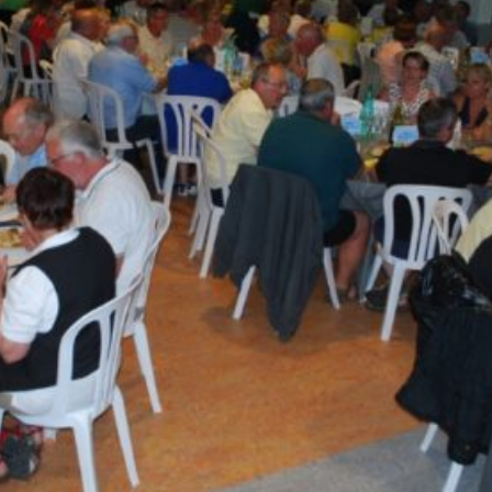
La Revue
Notre local
Les salons
La Boutique
La traction
Les pièces
La Traction des
membres
L’assurance
Bibliographie
Liens
Présentation 7
Présentation 11
Présentation 15 six
Evolution 7 et 11 -