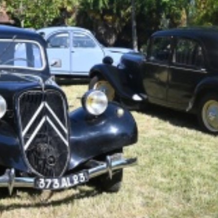
La Revue
Notre local
Les salons
La Boutique
La traction
Les pièces
La Traction des
membres
L’assurance
Bibliographie
Liens
Présentation 7
Présentation 11
Présentation 15 six
Evolution 7 et 11 -