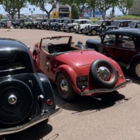
La Revue
Notre local
Les salons
La Boutique
La traction
Les pièces
La Traction des
membres
L’assurance
Bibliographie
Liens
Présentation 7
Présentation 11
Présentation 15 six
Evolution 7 et 11 -