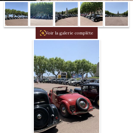
1934/1941
Evolution 11 –
1945/1952
Voir la galerie complète
Evolution 11 –
1952/1957
La 15/6 G –
1938/1947
La 15/6 D –
1947/1955
La 15/6 H –
1954/1956