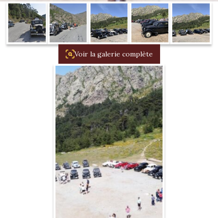
1934/1941
Evolution 11 –
1945/1952
Voir la galerie complète
Evolution 11 –
1952/1957
La 15/6 G –
1938/1947
La 15/6 D –
1947/1955
La 15/6 H –
1954/1956