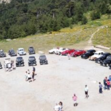
La Revue
Notre local
Les salons
La Boutique
La traction
Les pièces
La Traction des
membres
L’assurance
Bibliographie
Liens
Présentation 7
Présentation 11
Présentation 15 six
Evolution 7 et 11 -