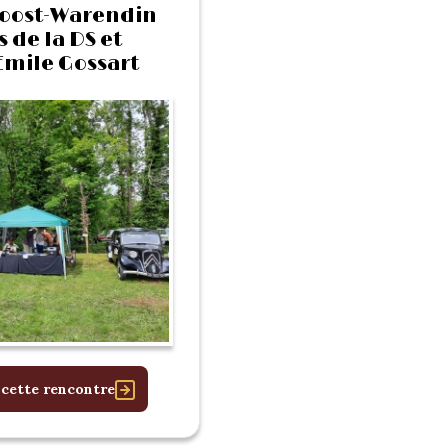
oost-Warendin
s de la DS et
mile Gossart
 cette rencontre