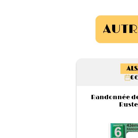
AUTR
ALS
06
Randonnée de
Ruste