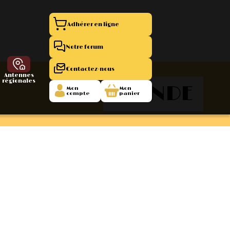
Adhérer en ligne
Notre forum
Contactez-nous
Antennes
régionales
MONDE
Mon
Mon
compte
panier
entation 11
La Boutique
 1945/1952
47/1955