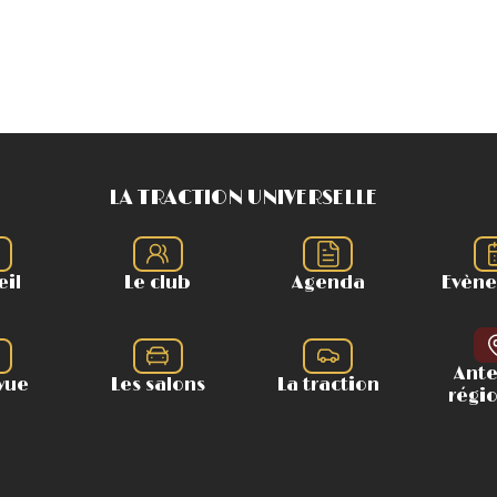
LA TRACTION UNIVERSELLE
eil
Le club
Agenda
Evèn
Ant
vue
Les salons
La traction
régi