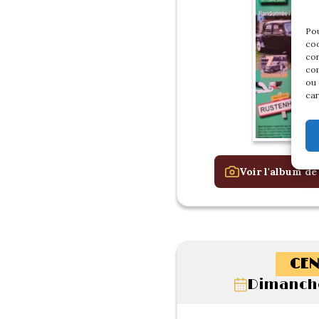
Pou
coo
con
com
ou 
car
Voir l'album de
CEN
Dimanche 