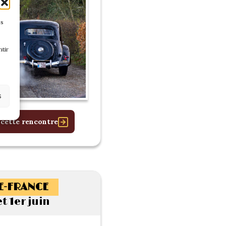
es
tir
s
 cette rencontre
E-FRANCE
t 1er juin