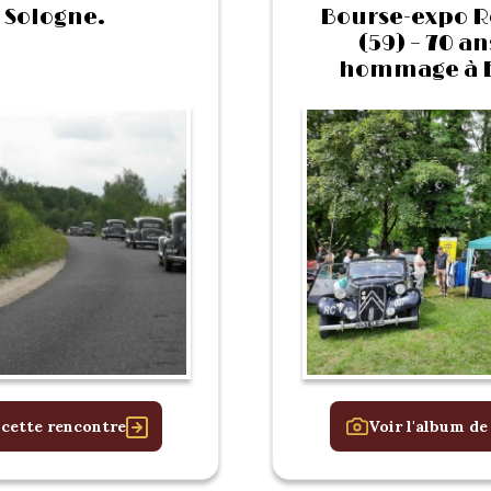
 Sologne.
Bourse-expo R
(59) – 70 an
hommage à E
 cette rencontre
Voir l'album de