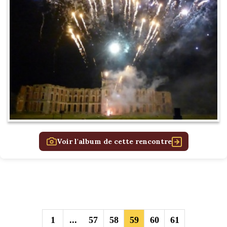
Voir l'album de cette rencontre
1
57
58
59
60
61
...