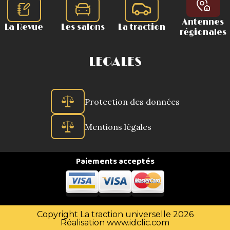
Antennes
La Revue
Les salons
La traction
régionales
LEGALES
Protection des données
Mentions légales
Paiements acceptés
Copyright La traction universelle 2026
Réalisation
www.idclic.com