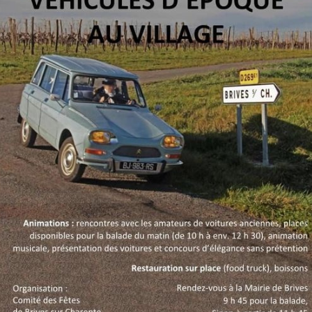
La Revue
Notre local
Les salons
La Boutique
La traction
Les pièces
La Traction des
membres
L’assurance
Bibliographie
Liens
Présentation 7
Présentation 11
Présentation 15 six
Evolution 7 et 11 -